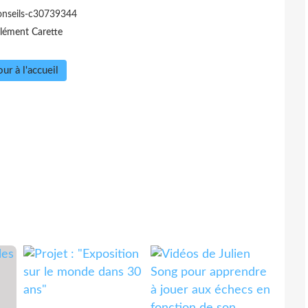
conseils-c30739344
lément Carette
ur à l'accueil