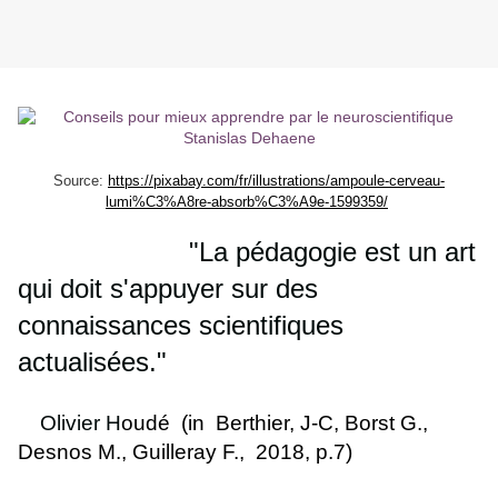
Source:
https://pixabay.com/fr/illustrations/ampoule-cerveau-
lumi%C3%A8re-absorb%C3%A9e-1599359/
"La pédagogie est un art
qui doit s'appuyer sur des
connaissances scientifiques
actualisées."
Olivier H
oudé (in Berthier, J-C, Borst G.,
Desnos M., Guilleray F., 2018, p.7)