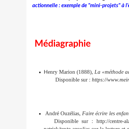
actionnelle : exemple de "mini-projets" à l
Médiagraphie
enry Marion (1888),
La «
H
Disponible sur :
https://www.
André Ouzélias,
Faire écrire les e
Disponible sur : http://centre-a
patrick/texte-azoulias-sur-la-lecture-et-e