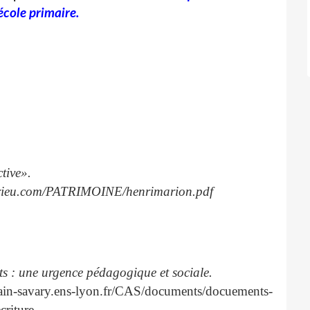
'école primaire
.
méthode active».
meirieu.com/PATRIMOINE/henrimarion.pdf
nfants : une urgence pédagogique et sociale.
lain-savary.ens-lyon.fr/CAS/documents/docuements-
criture