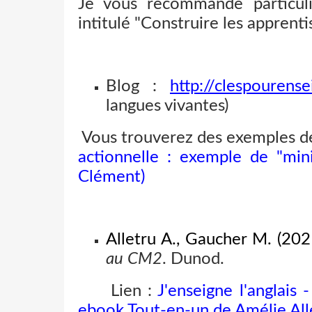
Je vous recommande particul
intitulé "Construire les apprenti
Blog :
http://clespourens
langues vivantes)
Vous trouverez des exemples de 
actionnelle : exemple de "mini
Clément)
Alletru A., Gaucher M. (202
au CM2
. Dunod.
Lien :
J'enseigne l'anglais
ebook Tout-en-un de Amélie All