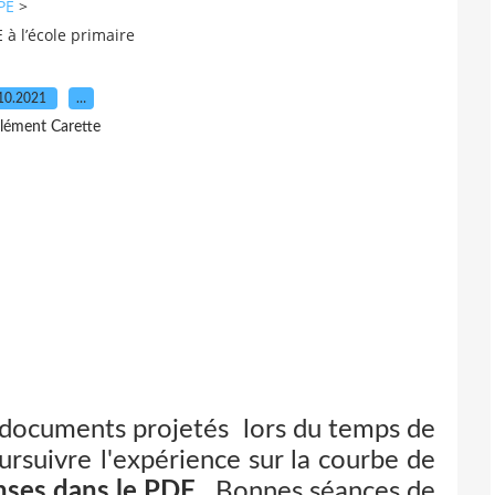
PE
>
à l’école primaire
10.2021
…
lément Carette
 documents projetés lors du temps de
ursuivre l'expérience sur la courbe de
nses dans le PDF
. Bonnes séances de