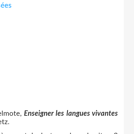
sées
Delmote,
Enseigner les langues vivantes
etz.