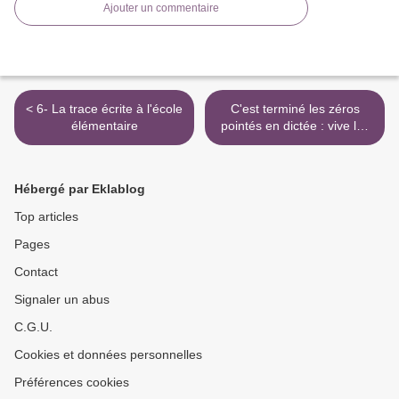
Ajouter un commentaire
< 6- La trace écrite à l'école
C'est terminé les zéros
élémentaire
pointés en dictée : vive les
scores et l'autorégulation !
F >
Hébergé par Eklablog
Top articles
Pages
Contact
Signaler un abus
C.G.U.
Cookies et données personnelles
Préférences cookies