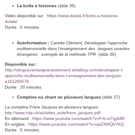
La boîte à histoires
(slide 35)
Vidéo disponible sur :
https://www.dulala.fr/boite-a-histoires-
dulala/
Durée : 5 minutes.
Autoformation :
Carette Clément,
Développer l’approche
multisensorielle dans l’enseignement des langues vivantes
étrangères : exemple de la méthode TPR
(slide 36)
Disponible sur :
http://clespourenseignerautrement.eklablog.com/developper-l-
approche-multisensorielle-dans-l-enseignement-des-langues-
a161260576
Durée : 20 minutes.
Comptine ou chant en plusieurs langues
(slide 37)
La comptine Frère Jacques en plusieurs langues :
http://www.irdp.ch/activites_eole/frere_jacques.pdf
En allemand :
https://www.youtube.com/watch?v=Frb-w7qyb88
En anglais :
https://www.youtube.com/watch?v=opiZNHQkYKQ
Durée : 5 minutes.